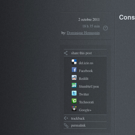
Conse
2 octobre 2011
18 h 35 min
by:
Dominique Hennequin
share this post
del.icio.us
Facebook
Reddit
StumbleUpon
Twitter
Technorati
Google+
trackback
permalink