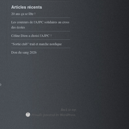
Articles récents
20 ans ça se fête !
Les coureurs de l’AJPC solidaires au cross
des écoles
Céline Dion a choisi l’AJPC !
“Sortie club” trail et marche nordique
Don du sang 2026
0
Back to top
Proudly powered by WordPress.