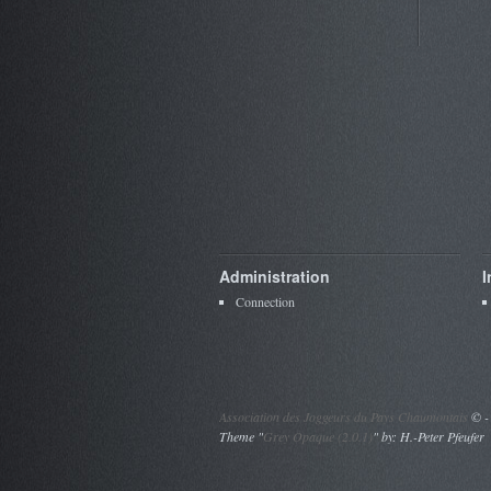
Administration
I
Connection
Association des Joggeurs du Pays Chaumontais
©
-
Theme "
Grey Opaque (2.0.1)
" by: H.-Peter Pfeufer