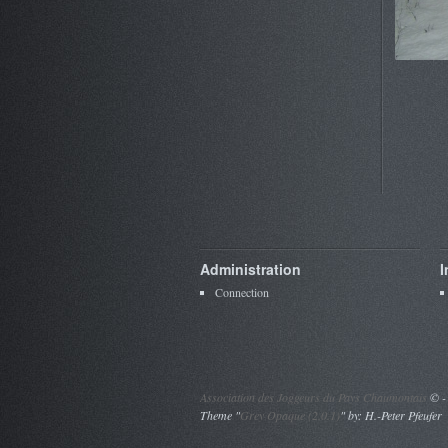
Administration
I
Connection
Association des Joggeurs du Pays Chaumontais
©
-
Theme "
Grey Opaque (2.0.1)
" by: H.-Peter Pfeufer