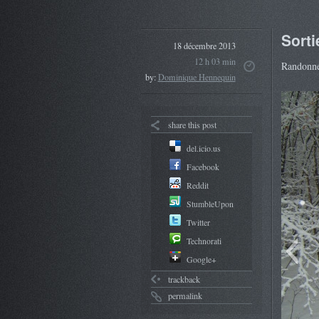
Sorti
18 décembre 2013
12 h 03 min
Randonnée
by:
Dominique Hennequin
share this post
del.icio.us
Facebook
Reddit
StumbleUpon
Twitter
Technorati
Google+
trackback
permalink