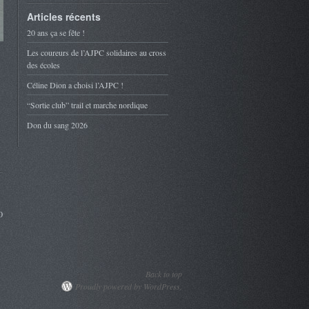
Articles récents
20 ans ça se fête !
Les coureurs de l’AJPC solidaires au cross
des écoles
Céline Dion a choisi l’AJPC !
“Sortie club” trail et marche nordique
Don du sang 2026
0
Back to top
Proudly powered by WordPress.