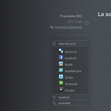
La s
15 novembre 2012
22 h 31 min
by:
Dominique Hennequin
share this post
del.icio.us
Facebook
Reddit
StumbleUpon
Twitter
Technorati
Google+
trackback
permalink