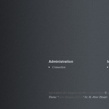
Administration
I
Connection
Association des Joggeurs du Pays Chaumontais
©
-
Theme "
Grey Opaque (2.0.1)
" by: H.-Peter Pfeufer