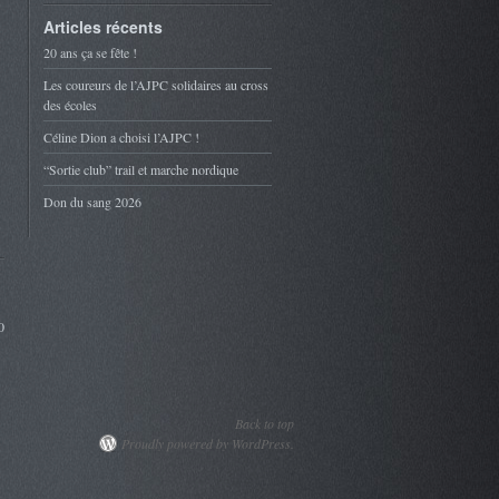
Articles récents
20 ans ça se fête !
Les coureurs de l’AJPC solidaires au cross
des écoles
Céline Dion a choisi l’AJPC !
“Sortie club” trail et marche nordique
Don du sang 2026
0
Back to top
Proudly powered by WordPress.