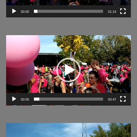
00:00
01:14
Lecteur
vidéo
00:00
00:47
Lecteur
vidéo