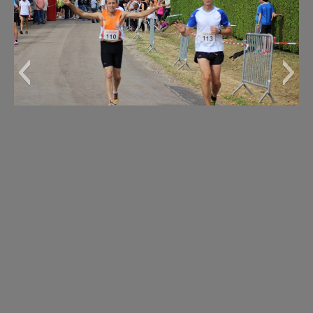
msm201454 (Copier)