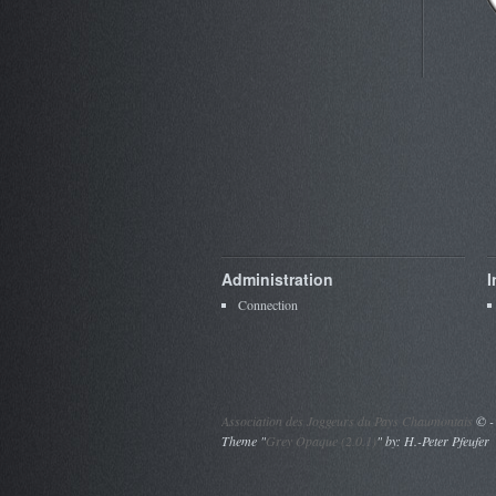
Administration
I
Connection
Association des Joggeurs du Pays Chaumontais
©
-
Theme "
Grey Opaque (2.0.1)
" by: H.-Peter Pfeufer