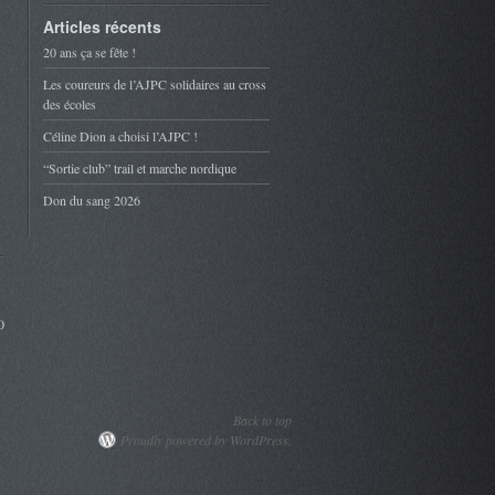
Articles récents
20 ans ça se fête !
Les coureurs de l’AJPC solidaires au cross
des écoles
Céline Dion a choisi l’AJPC !
“Sortie club” trail et marche nordique
Don du sang 2026
0
Back to top
Proudly powered by WordPress.