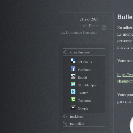
Bulle
21 août 2023
16 h 52 min
En adhéra
by:
Dominique Hennequin
Le momen
personne 
marche no
share this post
Vous trou
del.icio.us
Facebook
https://w
Reddit
chaumont
StumbleUpon
Twitter
Vous pouv
Technorati
parvenir 
Google+
trackback
permalink