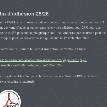
tin d’adhésion 25/26
nt à l’AJPC c’est l’assurance de se maintenir en forme en toute convivialité !
t des venu d’adhérer ou de renouveler votre adhésion pour 25 € pour une
seule et 45€ pour un couple quelque soit l’activité pratiquée (course à pied ou
er
rdique) pour l/a nouvelle saison qui débute le 1
septembre 2025.
verez donc ci-joint le bulletin d’inscription 2025/2026 en ligne.
ww.helloasso.com/associations/association-des-joggeurs-du-pays-
ais/adhesions/bulletin-d-adhesion-2025-2026
ez également télécharger le bulletin en version Word et PDF et le faire
à vos encadrants habituels.