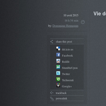
Vie d
10 avril 2015
16 h 54 min
by:
Dominique Hennequin
share this post
del.icio.us
Facebook
Reddit
StumbleUpon
Twitter
Technorati
Google+
trackback
permalink