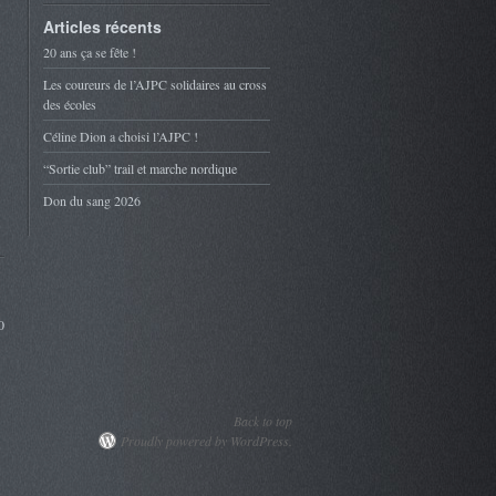
Articles récents
20 ans ça se fête !
Les coureurs de l’AJPC solidaires au cross
des écoles
Céline Dion a choisi l’AJPC !
“Sortie club” trail et marche nordique
Don du sang 2026
0
Back to top
Proudly powered by WordPress.