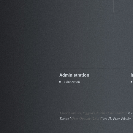
Administration
I
Connection
Association des Joggeurs du Pays Chaumontais
©
-
Theme "
Grey Opaque (2.0.1)
" by: H.-Peter Pfeufer