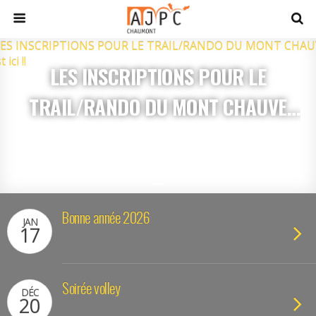
LES INSCRIPTIONS POUR LE
TRAIL/RANDO DU MONT CHAUVE
2020, c’est ici !!
Bonne année 2026
JAN
17
Soirée volley
DÉC
20